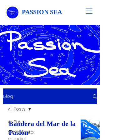
PASSION SEA
Blog
All Posts
All Posts
Bandera del Mar de la
Pasión
Movimiento
mundial