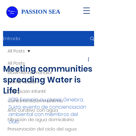
PASSION SEA
Entrada
All Posts
All Posts
Meeting communities
Movimiento mundial
spreading Water is
Tomar acción
Life!
Educación Infantil
2019: Feminin au pluriel, Ginebra, 
Contaminación marítima
Suiza, evento de concienciación 
Arte curativo con agua
ambiental con miembros del 
Filtración de agua domiciliaria
club.
Preservación del ciclo del agua