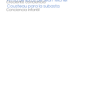
Firma de libros de Jean-Michel 
Creciente conciencia
Cousteau para la subasta.
Conciencia infantil